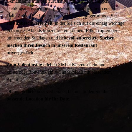
Gemeinsame Stunden zusammen mit dem langjährigen
Lieblingsmenschen oder prickelnde Spannung beim ersten
Date. Zeigen Sie Ihre romantische Seite und verbringen Sie
eine unbeschwerte Zeit
, in der Sie sich auf die einzig wichtige
Person des Abends konzentrieren können. Edle Tropfen der
umliegenden Steillagen und
liebevoll zubereitete Speisen
machen Ihren Besuch in unserem Restaurant
unvergesslich
.
Zum Valentinstag
erleben Sie bei Kerzenschein und
knisternder Romantik ein 4-Gänge-Menü mit passendem
Aperitif.
Ob nun verliebt oder verheiratet, bei uns finden Sie
die
passende Location für Ihr Date
.