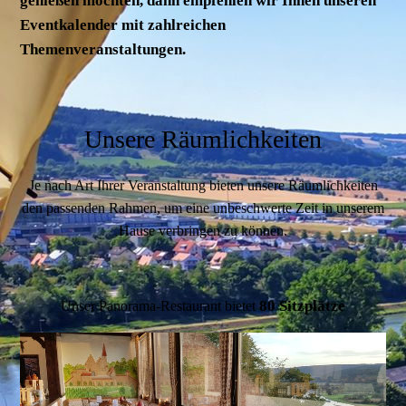
genießen möchten, dann empfehlen wir Ihnen unseren
Eventkalender mit zahlreichen
Themenveranstaltungen.
Unsere Räumlichkeiten
Je nach Art Ihrer Veranstaltung bieten unsere Räumlichkeiten
den passenden Rahmen, um eine unbeschwerte Zeit in unserem
Hause verbringen zu können.
80 Sitzplätze
Unser Panorama-Restaurant bietet