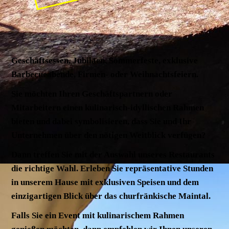
Geschäftsessen, Jubiläen, Sommerfeste, exklusive
Barbecueabende, Firmen- oder Weihnachtsfeiern
.
Sie möchten Ihren Geschäftspartnern oder
Mitarbeitern einen
kulinarisch-idyllischen Rahmen
bieten und dabei symbolisieren, dass Sie und Ihr
Unternehmen über den nötigen Weitblick verfügen?
Dann treffen Sie mit der Auswahl unseres Restaurants
die richtige Wahl. Erleben Sie
repräsentative Stunden
in unserem Hause
mit exklusiven Speisen und dem
einzigartigen Blick über das churfränkische Maintal.
Falls Sie ein
Event mit kulinarischem Rahmen